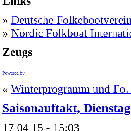
Links
»
Deutsche Folkebootverei
»
Nordic Folkboat Internati
Zeugs
«
Winterprogramm und F
Saisonauftakt, Diensta
17 04 15 - 15:03